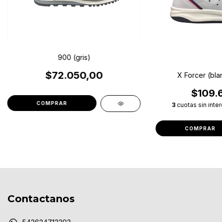
900 (gris)
$72.050,00
X Forcer (bla
$109.
COMPRAR
3
cuotas sin inte
COMPRAR
Contactanos