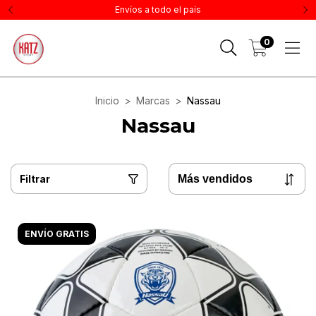
Envíos a todo el país
0
Inicio
>
Marcas
>
Nassau
Nassau
Filtrar
ENVÍO GRATIS