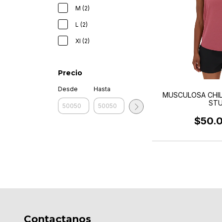
M (2)
L (2)
Xl (2)
Precio
Desde
Hasta
MUSCULOSA CHIL
STU
$50.
Contactanos