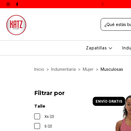
aría de Oro 221 | Resistencia
Zapatillas
Ind
Inicio
>
Indumentaria
>
Mujer
>
Musculosas
Filtrar por
ENVÍO GRATIS
Talle
Xs (2)
S (2)