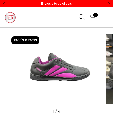
Envíos a todo el país
0
ENVÍO GRATIS
1
/
4